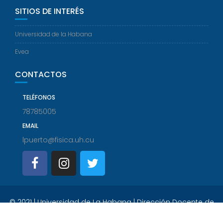
SITIOS DE INTERÉS
Universidad de la Habana
Evea
CONTACTOS
TELÉFONOS
78785005
EMAIL
lpuerto@fisica.uh.cu
© 2021 | Universidad de La Habana | Dirección Docente de
Informatización