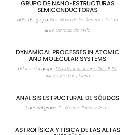
GRUPO DE NANO-ESTRUCTURAS
SEMICONDUCTORAS
Lider del grupo:
Dra. Maria de los Sanchez Colina
&
Dr. Osvaldo de Melo
DYNAMICAL PROCESSES IN ATOMIC
AND MOLECULAR SYSTEMS
Líderes del grupo:
Dra. Llinersy Uranga Piña
&
Dr.
Aliezer Martínez Mesa
ANÁLISIS ESTRUCTURAL DE SÓLIDOS
Líder del grupo:
Dr. Ernesto Estévez Rams
ASTROFÍSICA Y FÍSICA DE LAS ALTAS