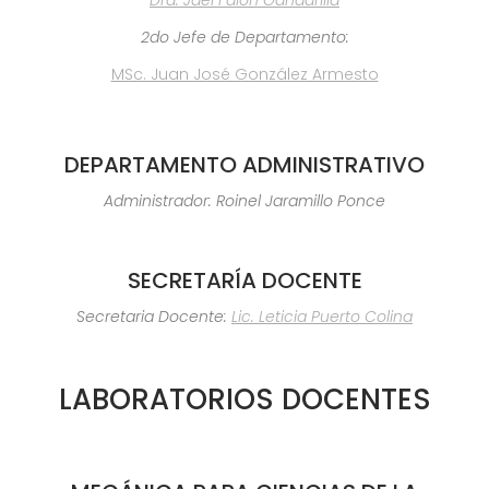
Dra. Jael Faloh Gandarilla
2do Jefe de Departamento:
MSc. Juan José González Armesto
DEPARTAMENTO ADMINISTRATIVO
Administrador: Roinel Jaramillo Ponce
SECRETARÍA DOCENTE
Secretaria Docente:
Lic. Leticia Puerto Colina
LABORATORIOS DOCENTES