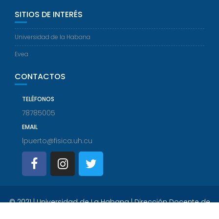
SITIOS DE INTERÉS
Universidad de la Habana
Evea
CONTACTOS
TELÉFONOS
78785005
EMAIL
lpuerto@fisica.uh.cu
© 2021 | Universidad de La Habana | Dirección Docente de
Informatización